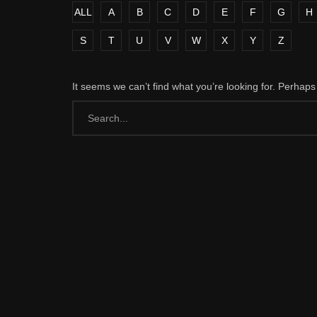
ALL
A
B
C
D
E
F
G
H
S
T
U
V
W
X
Y
Z
It seems we can’t find what you’re looking for. Perhap